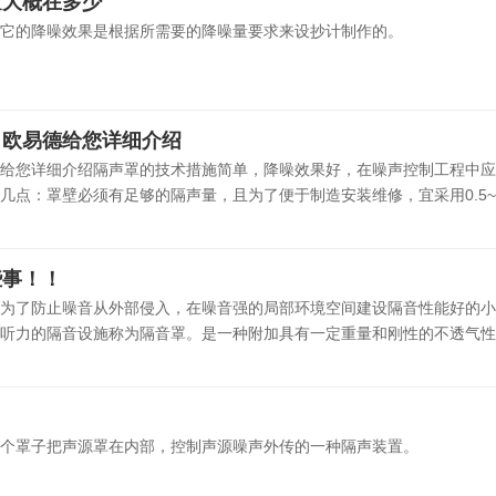
量大概在多少
它的降噪效果是根据所需要的降噪量要求来设抄计制作的。
，欧易德给您详细介绍
给您详细介绍隔声罩的技术措施简单，降噪效果好，在噪声控制工程中应
点：罩壁必须有足够的隔声量，且为了便于制造安装维修，宜采用0.5~2m
些事！！
为了防止噪音从外部侵入，在噪音强的局部环境空间建设隔音性能好的小
听力的隔音设施称为隔音罩。是一种附加具有一定重量和刚性的不透气性的
个罩子把声源罩在内部，控制声源噪声外传的一种隔声装置。