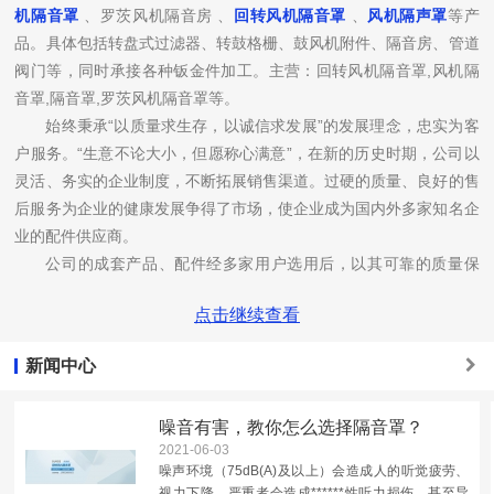
机隔音罩
、罗茨风机隔音房 、
回转风机隔音罩
、
风机隔声罩
等产
品。具体包括转盘式过滤器、转鼓格栅、鼓风机附件、隔音房、管道
阀门等，同时承接各种钣金件加工。主营：回转风机隔音罩,风机隔
音罩,隔音罩,罗茨风机隔音罩等。
始终秉承“以质量求生存，以诚信求发展”的发展理念，忠实为客
户服务。“生意不论大小，但愿称心满意”，在新的历史时期，公司以
灵活、务实的企业制度，不断拓展销售渠道。过硬的质量、良好的售
后服务为企业的健康发展争得了市场，使企业成为国内外多家知名企
业的配件供应商。
公司的成套产品、配件经多家用户选用后，以其可靠的质量保
证，完善的售后服务赢得了客户的一致赞誉。公司同时积极开拓市
点击继续查看
场，为了新产品的开发，公司不断引进科技人才，并能和国内数家设
计院、科研所保持紧密联系，相互配合，开发新品。
新闻中心
秉持“追求卓越、走向世界”的年信念，以“品质过硬”、“信誉过
硬”为办厂宗旨，开拓进取，愿以优质产品和完善的服务与您共同成
噪音有害，教你怎么选择隔音罩？
长！公司热忱欢迎您来电咨询或来公司考察，就像那碧波万顷的太
2021-06-03
湖，美丽而宁静，随时寄盼着国内外友人的光临。
噪声环境（75dB(A)及以上）会造成人的听觉疲劳、
视力下降，严重者会造成******性听力损伤，甚至导