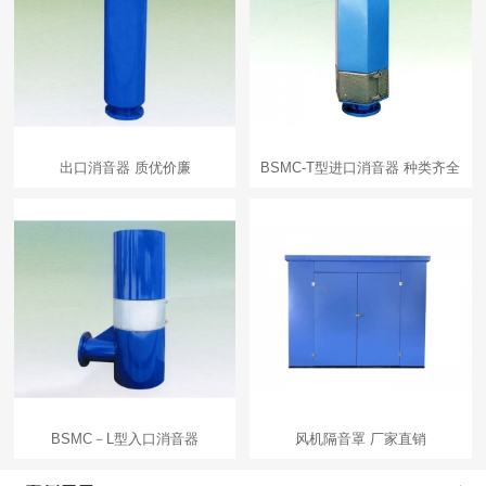
出口消音器 质优价廉
BSMC-T型进口消音器 种类齐全
BSMC－L型入口消音器
风机隔音罩 厂家直销