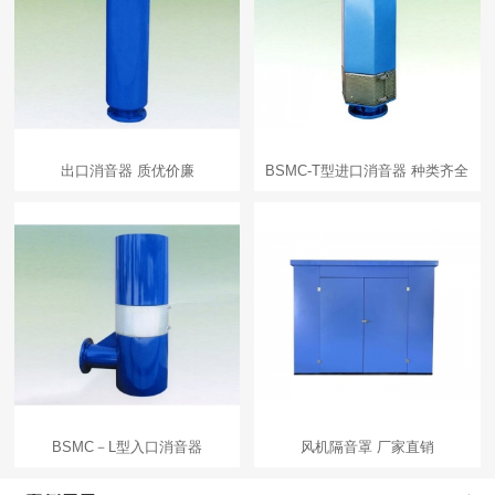
出口消音器 质优价廉
BSMC-T型进口消音器 种类齐全
BSMC－L型入口消音器
风机隔音罩 厂家直销