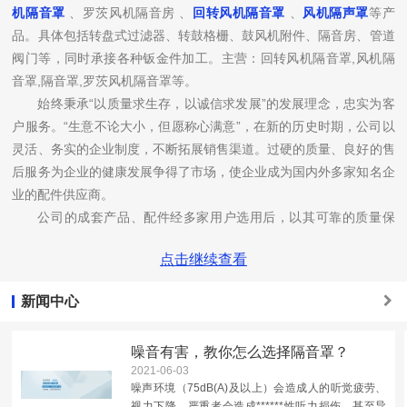
机隔音罩
、罗茨风机隔音房 、
回转风机隔音罩
、
风机隔声罩
等产
品。具体包括转盘式过滤器、转鼓格栅、鼓风机附件、隔音房、管道
阀门等，同时承接各种钣金件加工。主营：回转风机隔音罩,风机隔
音罩,隔音罩,罗茨风机隔音罩等。
始终秉承“以质量求生存，以诚信求发展”的发展理念，忠实为客
户服务。“生意不论大小，但愿称心满意”，在新的历史时期，公司以
灵活、务实的企业制度，不断拓展销售渠道。过硬的质量、良好的售
后服务为企业的健康发展争得了市场，使企业成为国内外多家知名企
业的配件供应商。
公司的成套产品、配件经多家用户选用后，以其可靠的质量保
证，完善的售后服务赢得了客户的一致赞誉。公司同时积极开拓市
点击继续查看
场，为了新产品的开发，公司不断引进科技人才，并能和国内数家设
计院、科研所保持紧密联系，相互配合，开发新品。
新闻中心
秉持“追求卓越、走向世界”的年信念，以“品质过硬”、“信誉过
硬”为办厂宗旨，开拓进取，愿以优质产品和完善的服务与您共同成
噪音有害，教你怎么选择隔音罩？
长！公司热忱欢迎您来电咨询或来公司考察，就像那碧波万顷的太
2021-06-03
湖，美丽而宁静，随时寄盼着国内外友人的光临。
噪声环境（75dB(A)及以上）会造成人的听觉疲劳、
视力下降，严重者会造成******性听力损伤，甚至导