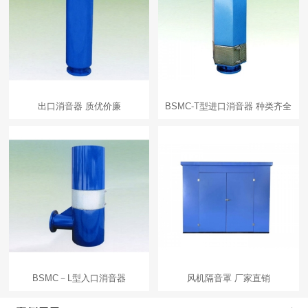
出口消音器 质优价廉
BSMC-T型进口消音器 种类齐全
BSMC－L型入口消音器
风机隔音罩 厂家直销