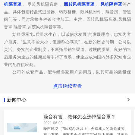
机隔音罩
、罗茨风机隔音房 、
回转风机隔音罩
、
风机隔声罩
等产
品。具体包括转盘式过滤器、转鼓格栅、鼓风机附件、隔音房、管道
阀门等，同时承接各种钣金件加工。主营：回转风机隔音罩,风机隔
音罩,隔音罩,罗茨风机隔音罩等。
始终秉承“以质量求生存，以诚信求发展”的发展理念，忠实为客
户服务。“生意不论大小，但愿称心满意”，在新的历史时期，公司以
灵活、务实的企业制度，不断拓展销售渠道。过硬的质量、良好的售
后服务为企业的健康发展争得了市场，使企业成为国内外多家知名企
业的配件供应商。
公司的成套产品、配件经多家用户选用后，以其可靠的质量保
证，完善的售后服务赢得了客户的一致赞誉。公司同时积极开拓市
点击继续查看
场，为了新产品的开发，公司不断引进科技人才，并能和国内数家设
计院、科研所保持紧密联系，相互配合，开发新品。
新闻中心
秉持“追求卓越、走向世界”的年信念，以“品质过硬”、“信誉过
硬”为办厂宗旨，开拓进取，愿以优质产品和完善的服务与您共同成
噪音有害，教你怎么选择隔音罩？
长！公司热忱欢迎您来电咨询或来公司考察，就像那碧波万顷的太
2021-06-03
湖，美丽而宁静，随时寄盼着国内外友人的光临。
噪声环境（75dB(A)及以上）会造成人的听觉疲劳、
视力下降，严重者会造成******性听力损伤，甚至导